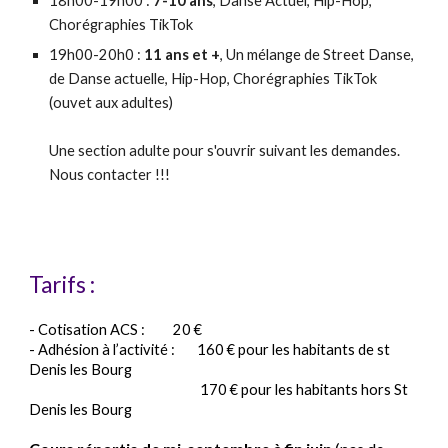
18h00-19h00 :
7-10 ans
, Danse Actuel, Hip-Hop,
Chorégraphies TikTok
19h00-20h0 :
11 ans et +
, Un mélange de Street Danse,
de Danse actuelle, Hip-Hop, Chorégraphies TikTok
(ouvet aux adultes)
Une section adulte pour s'ouvrir suivant les demandes.
Nous contacter !!!
Tarifs :
-
Cotisation
ACS :
2
0
€
-
Adhésion à
l’activité :
1
6
0 € pour les habitants de st
Denis les Bourg
1
7
0 € pour les habitants hors St
Denis les Bourg