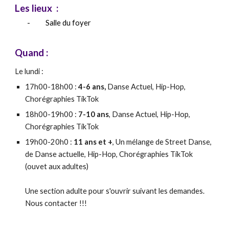
Le
s lieux
:
-
Salle du foyer
Quand :
Le lundi :
17h00-18h00 :
4-6 ans,
Danse Actuel, Hip-Hop,
Chorégraphies TikTok
18h00-19h00 :
7-10 ans
, Danse Actuel, Hip-Hop,
Chorégraphies TikTok
1
9
h
0
0-
20
h0 :
11 ans et +
,
Un mélange de Street Danse,
de Danse actuelle, Hip-Hop, Chorégraphies TikTok
(ouvet aux adultes)
Une section adulte pour s'ouvrir suivant les demandes.
Nous contacter !!!