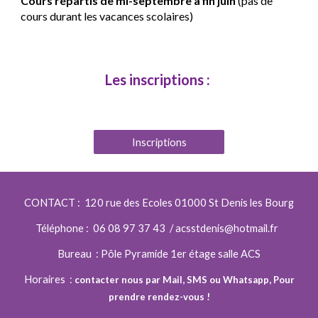
C
ours répartis de mi-septembre à fin juin
(pas de
cours durant les vacances scolaires)
Les inscriptions :
Inscriptions
CONTACT : 120 rue des
E
coles 01000 St Denis les Bour
g
Téléphone : 06 08 97 37 43 / acsstdenis@hotmail.fr
Bureau :
Pôle Pyramide 1er étage salle ACS
Horaires :
contacter nous par Mail, SMS ou Whatsapp
,
Pour
prendre rendez-vous !